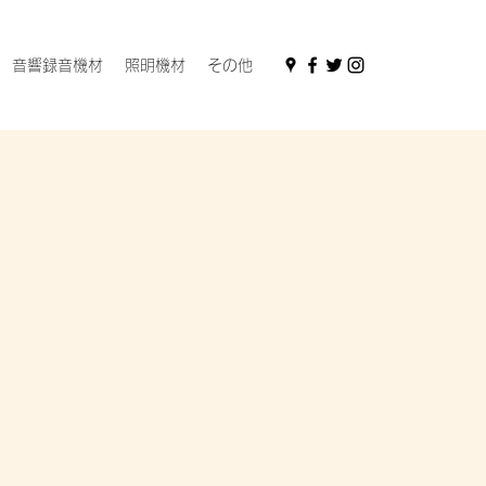
音響録音機材
照明機材
その他