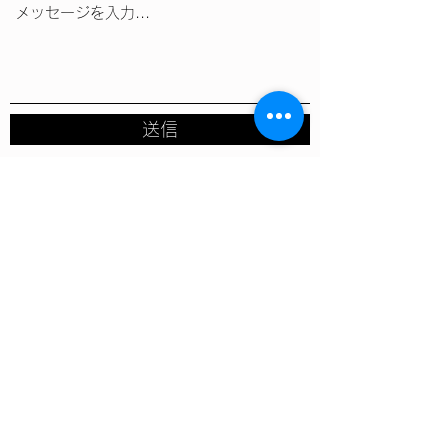
送信
1909-1 Atsuhara, Fuji, Shizuoka
419-
0201
, Japan
info@myuproduct.com
0545-71-4019