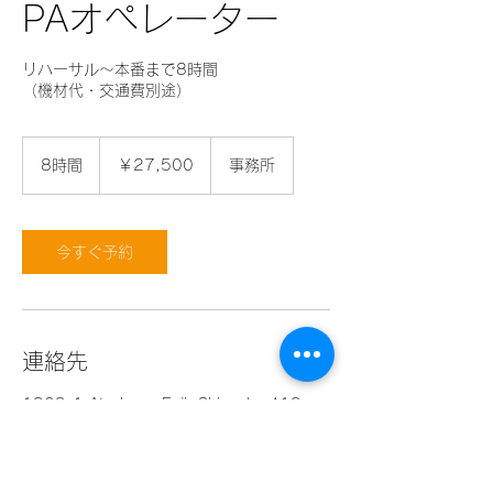
PAオペレーター
リハーサル〜本番まで8時間
（機材代・交通費別途）
27,500
円
8時間
8
￥27,500
事務所
時
間
今すぐ予約
連絡先
1909-1 Atsuhara, Fuji, Shizuoka 419-
0201, Japan
0545-71-4019
myuproduct@gmail.com